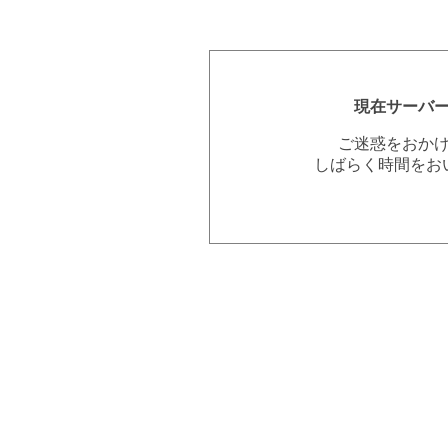
現在サーバ
ご迷惑をおか
しばらく時間をお