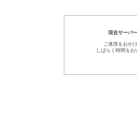
現在サーバ
ご迷惑をおか
しばらく時間をお