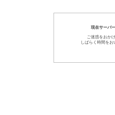
現在サーバ
ご迷惑をおか
しばらく時間をお