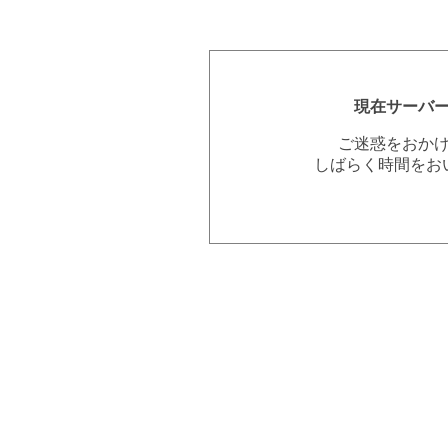
現在サーバ
ご迷惑をおか
しばらく時間をお