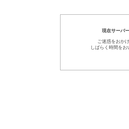
現在サーバ
ご迷惑をおか
しばらく時間をお