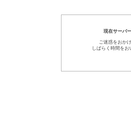
現在サーバ
ご迷惑をおか
しばらく時間をお