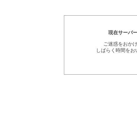
現在サーバ
ご迷惑をおか
しばらく時間をお