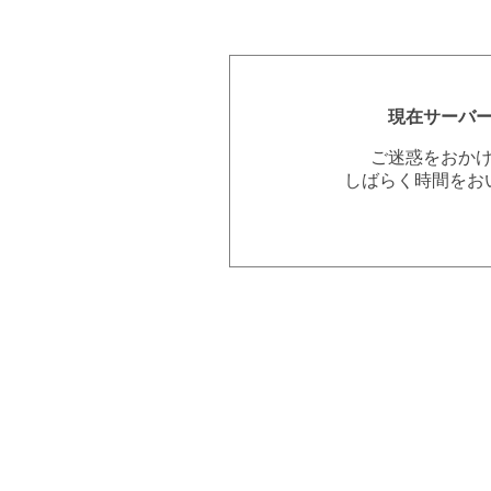
現在サーバ
ご迷惑をおか
しばらく時間をお