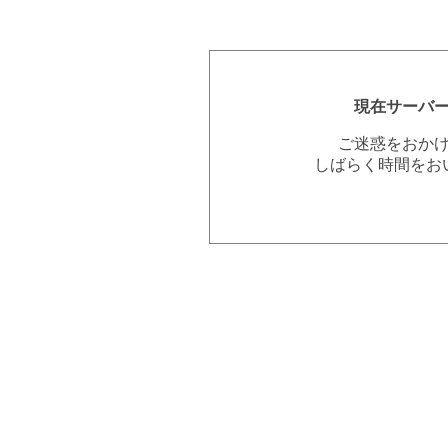
現在サーバ
ご迷惑をおか
しばらく時間をお