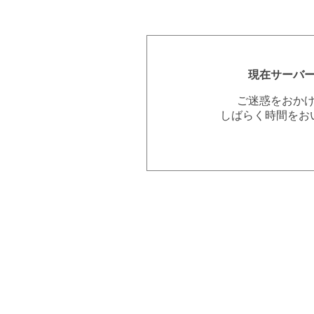
現在サーバ
ご迷惑をおか
しばらく時間をお