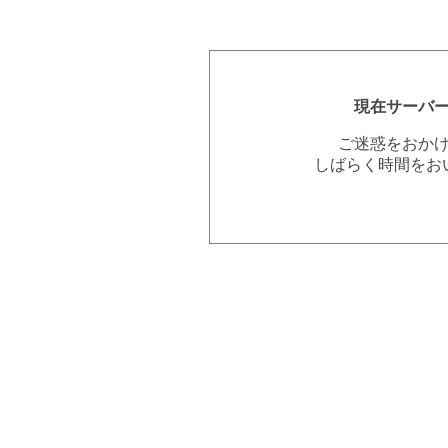
現在サーバ
ご迷惑をおか
しばらく時間をお