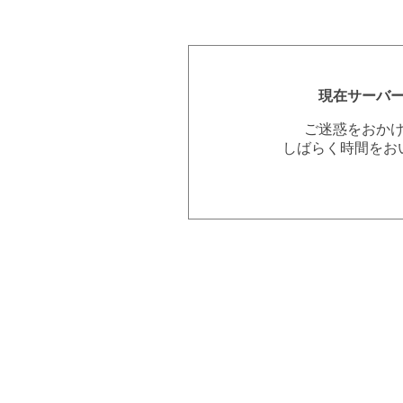
現在サーバ
ご迷惑をおか
しばらく時間をお