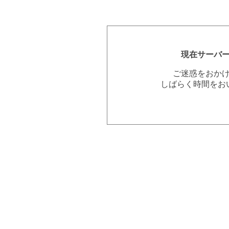
現在サーバ
ご迷惑をおか
しばらく時間をお