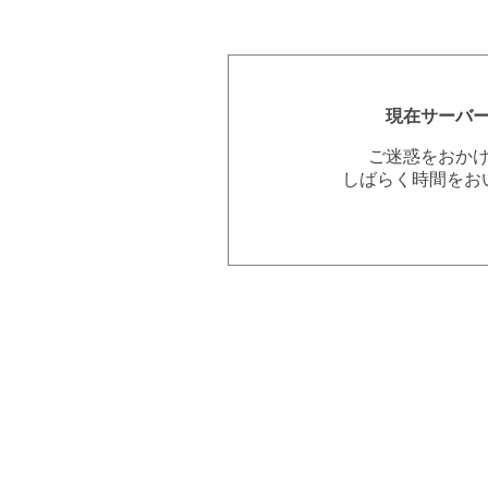
現在サーバ
ご迷惑をおか
しばらく時間をお