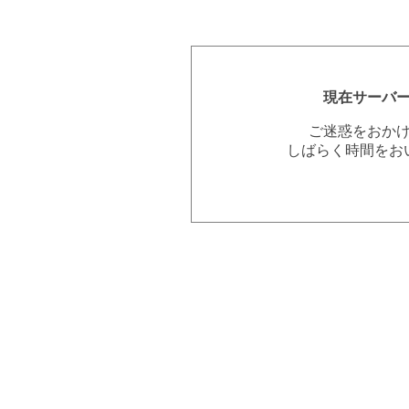
現在サーバ
ご迷惑をおか
しばらく時間をお