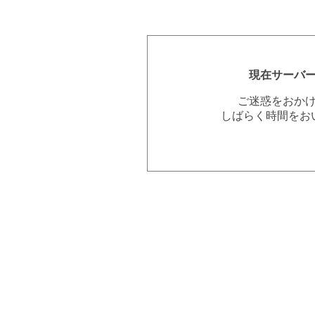
現在サーバ
ご迷惑をおか
しばらく時間をお