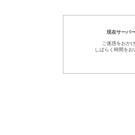
現在サーバ
ご迷惑をおか
しばらく時間をお