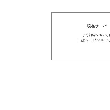
現在サーバ
ご迷惑をおか
しばらく時間をお