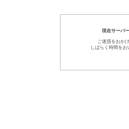
現在サーバ
ご迷惑をおか
しばらく時間をお