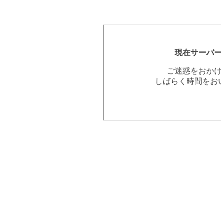
現在サーバ
ご迷惑をおか
しばらく時間をお