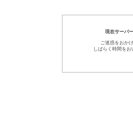
現在サーバ
ご迷惑をおか
しばらく時間をお