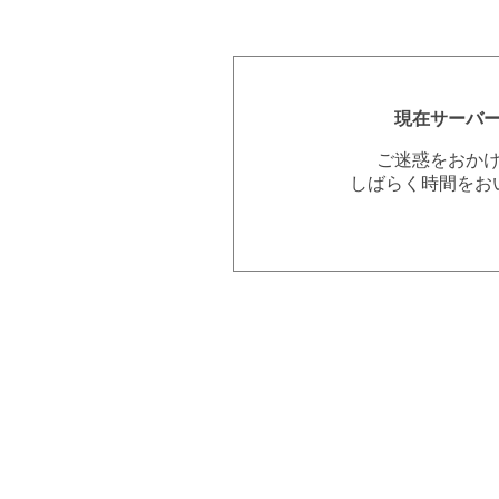
現在サーバ
ご迷惑をおか
しばらく時間をお