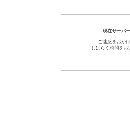
現在サーバ
ご迷惑をおか
しばらく時間をお