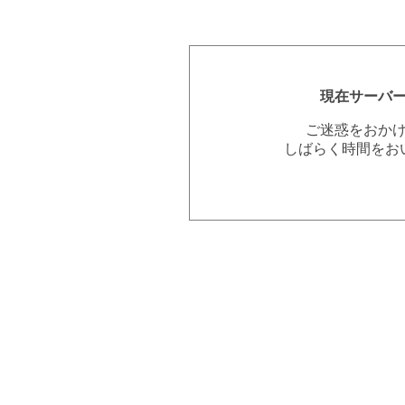
現在サーバ
ご迷惑をおか
しばらく時間をお