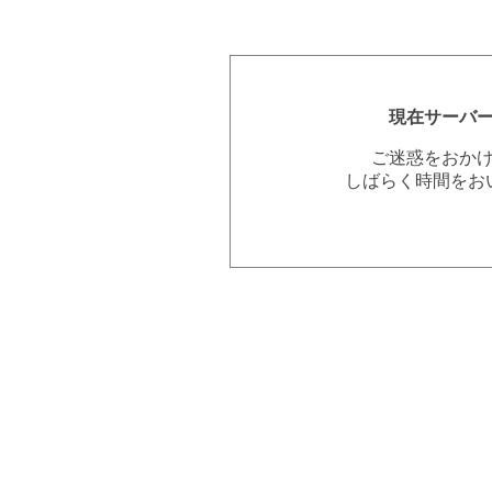
現在サーバ
ご迷惑をおか
しばらく時間をお