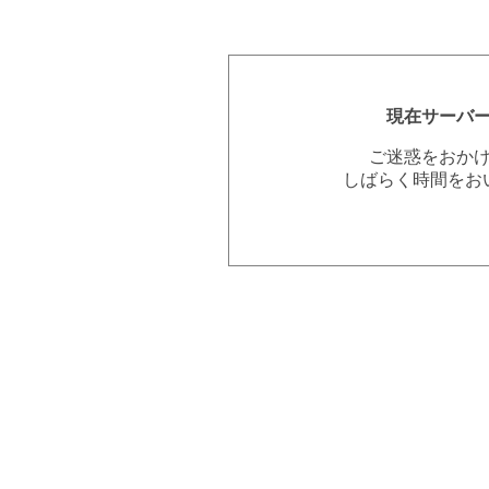
現在サーバ
ご迷惑をおか
しばらく時間をお