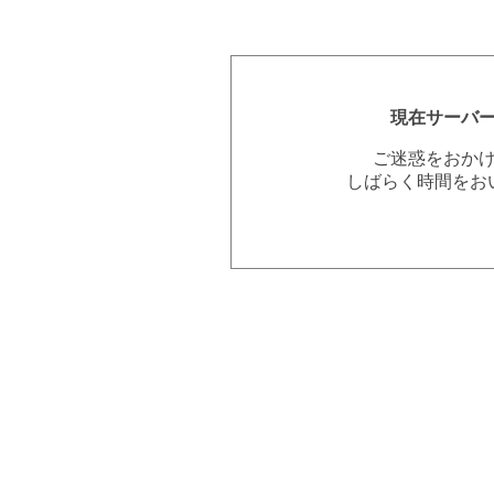
現在サーバ
ご迷惑をおか
しばらく時間をお