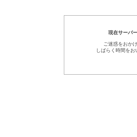
現在サーバ
ご迷惑をおか
しばらく時間をお