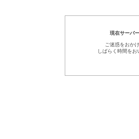
現在サーバ
ご迷惑をおか
しばらく時間をお