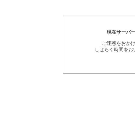
現在サーバ
ご迷惑をおか
しばらく時間をお