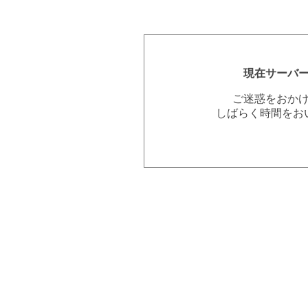
現在サーバ
ご迷惑をおか
しばらく時間をお