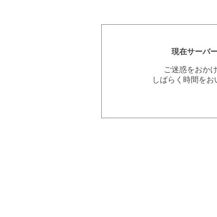
現在サーバ
ご迷惑をおか
しばらく時間をお