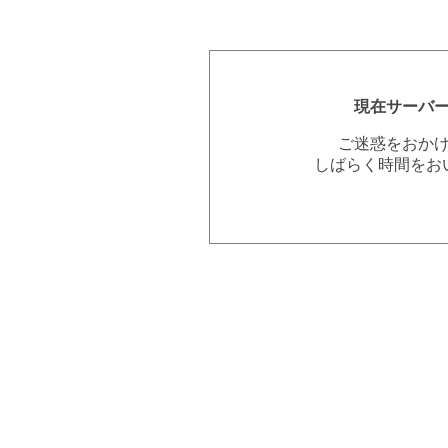
現在サーバ
ご迷惑をおか
しばらく時間をお