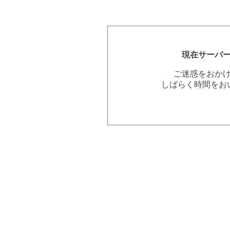
現在サーバ
ご迷惑をおか
しばらく時間をお