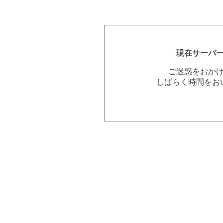
現在サーバ
ご迷惑をおか
しばらく時間をお