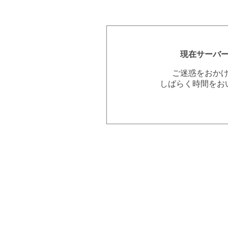
現在サーバ
ご迷惑をおか
しばらく時間をお