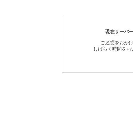
現在サーバ
ご迷惑をおか
しばらく時間をお