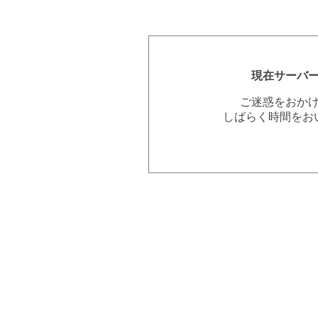
現在サーバ
ご迷惑をおか
しばらく時間をお