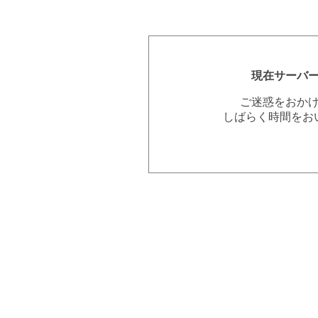
現在サーバ
ご迷惑をおか
しばらく時間をお