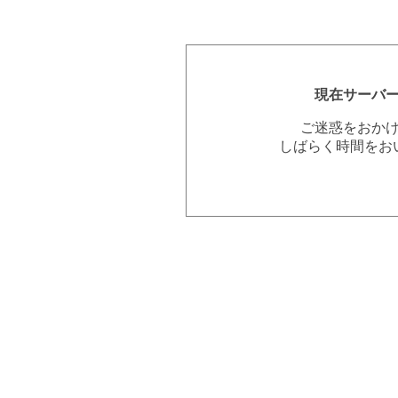
現在サーバ
ご迷惑をおか
しばらく時間をお