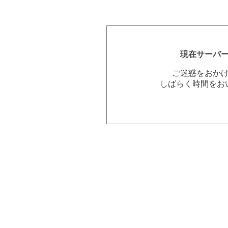
現在サーバ
ご迷惑をおか
しばらく時間をお