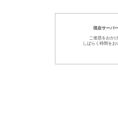
現在サーバ
ご迷惑をおか
しばらく時間をお