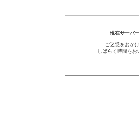
現在サーバ
ご迷惑をおか
しばらく時間をお