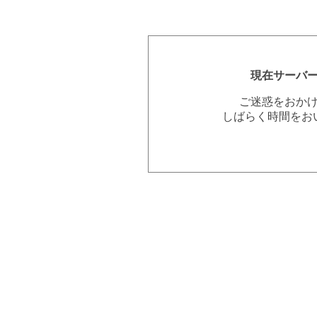
現在サーバ
ご迷惑をおか
しばらく時間をお