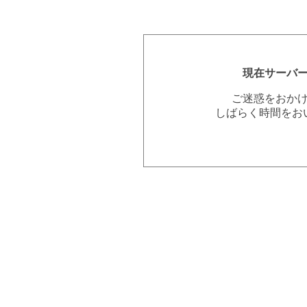
現在サーバ
ご迷惑をおか
しばらく時間をお