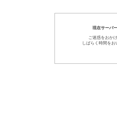
現在サーバ
ご迷惑をおか
しばらく時間をお