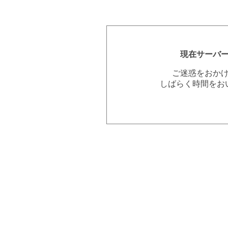
現在サーバ
ご迷惑をおか
しばらく時間をお