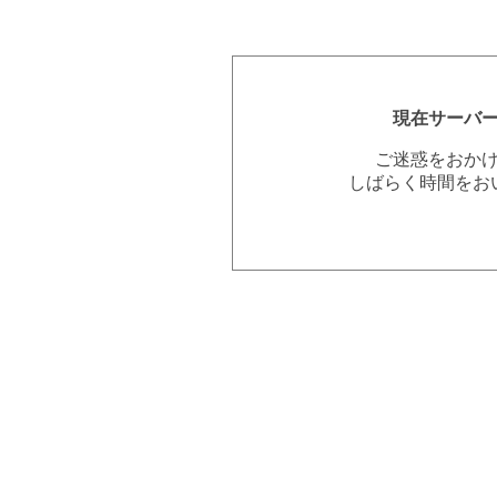
現在サーバ
ご迷惑をおか
しばらく時間をお