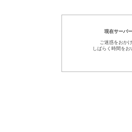
現在サーバ
ご迷惑をおか
しばらく時間をお