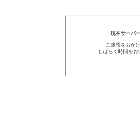
現在サーバ
ご迷惑をおか
しばらく時間をお